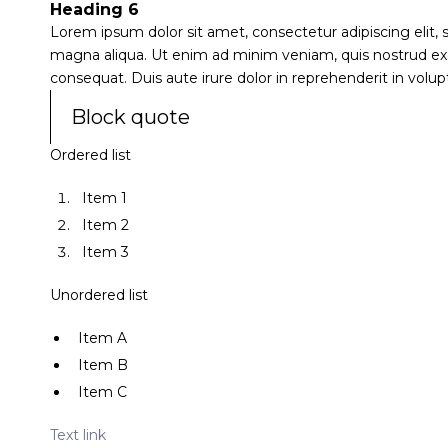
Heading 6
Lorem ipsum dolor sit amet, consectetur adipiscing elit,
magna aliqua. Ut enim ad minim veniam, quis nostrud exe
consequat. Duis aute irure dolor in reprehenderit in volupt
Block quote
Ordered list
Item 1
Item 2
Item 3
Unordered list
Item A
Item B
Item C
Text link