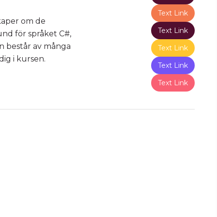
Text Link
skaper om de
Text Link
und för språket C#,
sen består av många
Text Link
dig i kursen.
Text Link
Text Link