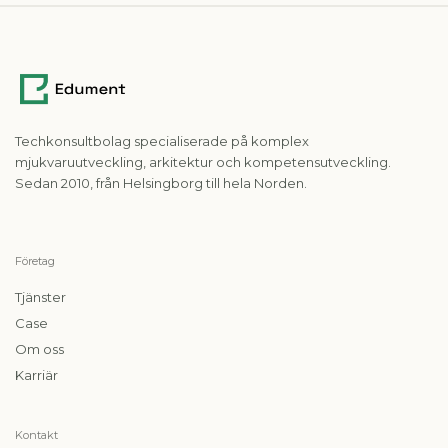
Techkonsultbolag specialiserade på komplex
mjukvaruutveckling, arkitektur och kompetensutveckling.
Sedan 2010, från Helsingborg till hela Norden.
Företag
Tjänster
Case
Om oss
Karriär
Kontakt