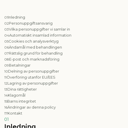
Inledning
01
Personuppgiftsansvarig
02
Vilka personuppgifter vi samlar in
03
Automatiskt insamlad information
04
Cookies och analysverktyg
05
Ändamål med behandlingen
06
Rättslig grund för behandling
07
E-post och marknadsföring
08
Betalningar
09
Delning av personuppgifter
10
Överföring utanför EU/EES
11
Lagring av personuppgifter
12
Dina rättigheter
13
Klagomål
14
Barns integritet
15
Ändringar av denna policy
16
Kontakt
17
01
Inledning