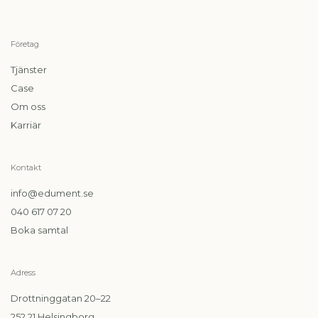
Företag
Tjänster
Case
Om oss
Karriär
Kontakt
info@edument.se
040 617 07 20
Boka samtal
Adress
Drottninggatan 20–22
252 21 Helsingborg