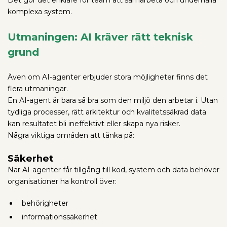
Det gör det enklare för team att samarbeta och underhålla
komplexa system.
Utmaningen: AI kräver rätt teknisk
grund
Även om AI-agenter erbjuder stora möjligheter finns det
flera utmaningar.
En AI-agent är bara så bra som den miljö den arbetar i. Utan
tydliga processer, rätt arkitektur och kvalitetssäkrad data
kan resultatet bli ineffektivt eller skapa nya risker.
Några viktiga områden att tänka på:
Säkerhet
När AI-agenter får tillgång till kod, system och data behöver
organisationer ha kontroll över:
behörigheter
informationssäkerhet