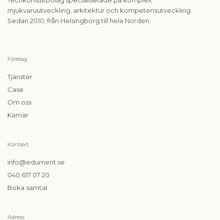
Techkonsultbolag specialiserade på komplex
mjukvaruutveckling, arkitektur och kompetensutveckling.
Sedan 2010, från Helsingborg till hela Norden.
Företag
Tjänster
Case
Om oss
Karriär
Kontakt
info@edument.se
040 617 07 20
Boka samtal
Adress