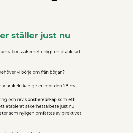
 ställer just nu
nformationssäkerhet enligt en etablerad
 behöver vi börja om från början?
här artikeln kan ge er inför den 28 maj.
nkring och revisionsberedskap som ett
t etablerat säkerhetsarbete just nu
eter som nyligen omfattas av direktivet