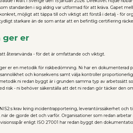
dde i kraft i Sverige den 15 januari 2026. Direktivet höjde ribb
om standarden i sig aldrig var utformad för att kräva. Gapet mel
konkret, möjligt att täppa till och viktigt att förstå i detalj - fö
ligt starkare än de som antar att en befintlig certifiering räcke
 ger er
att återanvända - för det är omfattande och viktigt.
er en metodik för riskbedömning. Ni har en dokumenterad proces
annolikhet och konsekvens samt välja kontroller proportionerliga 
metodik ni redan byggt är i grunden samma typ av arbetssätt som
med risk - ni behöver säkerställa att det ni redan gör täcker den
IS2:s krav kring incidentrapportering, leverantörssäkerhet och ti
t, när de gjorde det och varför. Organisationer som redan arbetar
 revisionsspår enligt ISO 27001 har redan byggt den dokumentatio