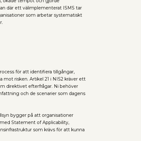
an, ökade tempot och gjorde
lan där ett välimplementerat ISMS tar
r organisationer som arbetar systematiskt
r.
s för att identifiera tillgångar,
mot risken. Artikel 21 i NIS2 kräver ett
 direktivet efterfrågar. Ni behöver
 omfattning och de scenarier som dagens
llsyn bygger på att organisationer
 med Statement of Applicability,
nsinfrastruktur som krävs för att kunna