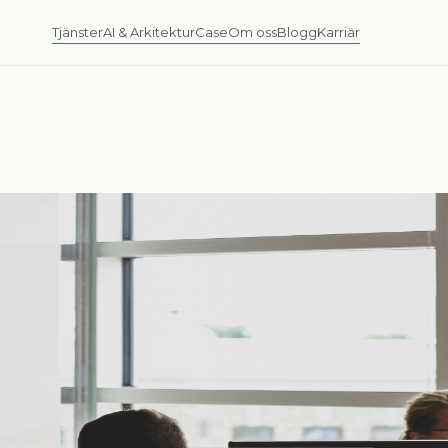
Tjänster
AI & Arkitektur
Case
Om oss
Blogg
Karriär