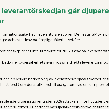
i leverantörskedjan går djupare
är
 informationssäkerhet i leverantörsrelationer. De flesta ISMS-i
ngar och avtalskrav på lämpliga säkerhetsnivåer.
tlandskap är det inte tillräckligt för NIS2:s krav på leverantörss
ner bedömer cybersäkerhetsnivån hos sina direkta leverantörer och
al.
är och en verklig bedömning av leverantörskedjans säkerhet är s
ch att förstå om deras åtkomst till era system, vid en kompromet
-reglerade organisationer under 2026 attackerar inte huvudentré
ll serverrummet. IT-partnern vars fjärråtkomstverktyg ansluter ti