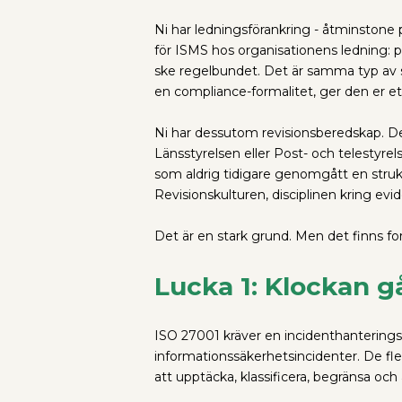
Ni har ledningsförankring - åtminstone 
för ISMS hos organisationens ledning: 
ske regelbundet. Det är samma typ av s
en compliance-formalitet, ger den er ett 
Ni har dessutom revisionsberedskap. De
Länsstyrelsen eller Post- och telestyre
som aldrig tidigare genomgått en strukt
Revisionskulturen, disciplinen kring ev
Det är en stark grund. Men det finns for
Lucka 1: Klockan g
ISO 27001 kräver en incidenthanteringsp
informationssäkerhetsincidenter. De fl
att upptäcka, klassificera, begränsa och