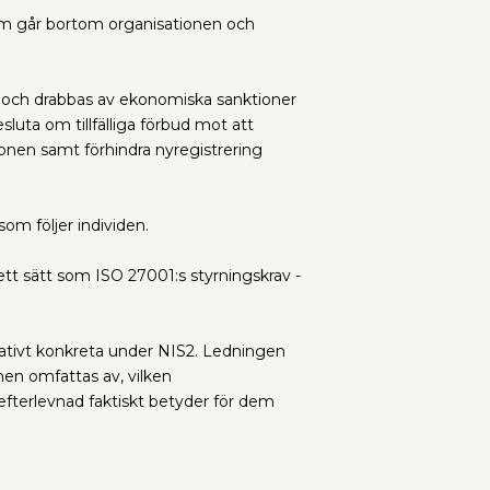
om går bortom organisationen och
a och drabbas av ekonomiska sanktioner
luta om tillfälliga förbud mot att
sonen samt förhindra nyregistrering
om följer individen.
tt sätt som ISO 27001:s styrningskrav -
tivt konkreta under NIS2. Ledningen
onen omfattas av, vilken
efterlevnad faktiskt betyder för dem