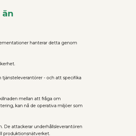
 än
mplementationer hanterar detta genom
äkerhet.
 tjänsteleverantörer - och att specifika
killnaden mellan att fråga om
tering, kan nå de operativa miljöer som
n. De attackerar underhållsleverantören
ll produktionsnätverket.