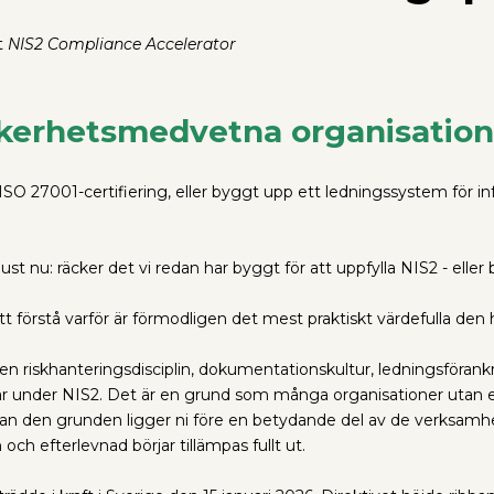
et
NIS2 Compliance Accelerator
kerhetsmedvetna organisationer
 ISO 27001-certifiering, eller byggt upp ett ledningssystem för i
st nu: räcker det vi redan har byggt för att uppfylla NIS2 - eller
att förstå varför är förmodligen det mest praktiskt värdefulla den 
 Den riskhanteringsdisciplin, dokumentationskultur, ledningsföra
ar under NIS2. Det är en grund som många organisationer utan et
dan den grunden ligger ni före en betydande del av de verksamh
och efterlevnad börjar tillämpas fullt ut.