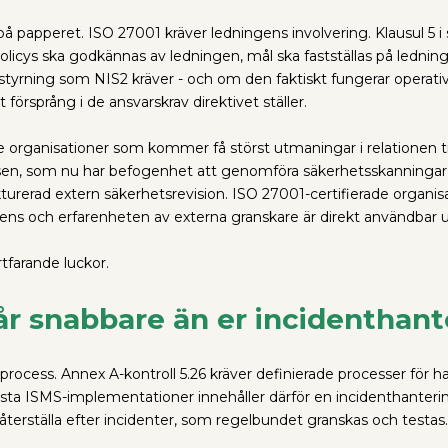
på papperet. ISO 27001 kräver ledningens involvering. Klausul 5 i
policys ska godkännas av ledningen, mål ska fastställas på ledn
tyrning som NIS2 kräver - och om den faktiskt fungerar operativt
försprång i de ansvarskrav direktivet ställer.
 organisationer som kommer få störst utmaningar i relationen ti
lsen, som nu har befogenhet att genomföra säkerhetsskanningar, 
urerad extern säkerhetsrevision. ISO 27001-certifierade organisa
idens och erfarenheten av externa granskare är direkt användbar 
tfarande luckor.
år snabbare än er incidenthan
rocess. Annex A-kontroll 5.26 kräver definierade processer för h
esta ISMS-implementationer innehåller därför en incidenthanter
 återställa efter incidenter, som regelbundet granskas och testas.