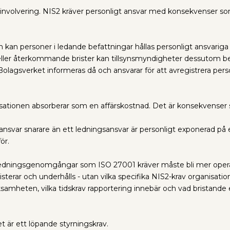
nvolvering. NIS2 kräver personligt ansvar med konsekvenser s
 kan personer i ledande befattningar hållas personligt ansvarig
a eller återkommande brister kan tillsynsmyndigheter dessutom bes
 Bolagsverket informeras då och ansvarar för att avregistrera per
sationen absorberar som en affärskostnad. Det är konsekvenser s
svar snarare än ett ledningsansvar är personligt exponerad på e
ör.
 ledningsgenomgångar som ISO 27001 kräver måste bli mer opera
isterar och underhålls - utan vilka specifika NIS2-krav organisati
samheten, vilka tidskrav rapportering innebär och vad bristande 
 är ett löpande styrningskrav.