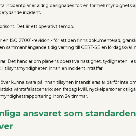
a incidentplaner aldrig designades för: en formell myndighetsra
betydande incident.
orisont. Det är ett operativt tempo.
 en ISO 27001-revision - för att den finns dokumenterad, gransk
ra en sammanhängande tidig varning till CERT-SE en lördagskväll n
rar. Det handlar om planens operativa hastighet, tydligheten i e
ll tillsynsmyndigheten innan en incident inträffar.
ver kunna svara på innan tillsynen intensifieras är därför inte o
istiskt värstafallsscenario: sen fredag kväll, nyckelpersoner otil
 en myndighetsrapportering inom 24 timmar.
onliga ansvaret som standarde
ver