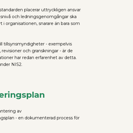
 standarden placerar uttryckligen ansvar
ingsnivå och ledningsgenomgångar ska
 i organisationen, snarare än bara som
ll tillsynsmyndigheter - exempelvis
revisioner och granskningar - är de
tioner har redan erfarenhet av detta.
under NIS2.
teringsplan
antering av
ingsplan - en dokumenterad process för