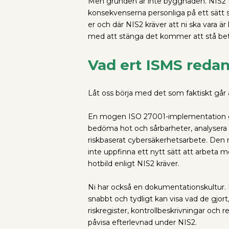
Men grunden är inte byggnaden. NIS2 trä
konsekvenserna personliga på ett sätt s
er och där NIS2 kräver att ni ska vara är 
med att stänga det kommer att stå betyd
Vad ert ISMS redan
Låt oss börja med det som faktiskt går 
En mogen ISO 27001-implementation ger 
bedöma hot och sårbarheter, analysera s
riskbaserat cybersäkerhetsarbete. Den 
inte uppfinna ett nytt sätt att arbeta 
hotbild enligt NIS2 kräver.
Ni har också en dokumentationskultur. N
snabbt och tydligt kan visa vad de gjor
riskregister, kontrollbeskrivningar och
påvisa efterlevnad under NIS2.